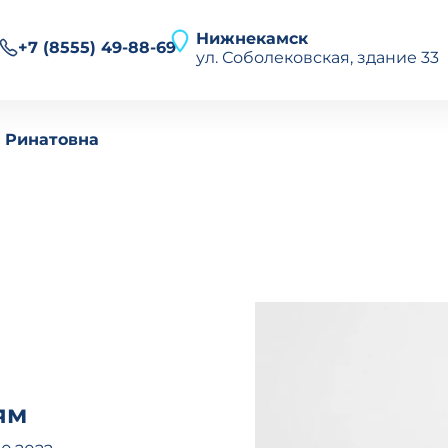
Нижнекамск
+7 (8555) 49-88-69
ул. Соболековская, здание 33
О клинике
 Ринатовна
Найти
Направления
Услуги
Специалисты
Новости
Отзывы
Пациентам
Контакты
Ru
En
Личный кабинет
ям