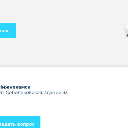
ься
Нижнекамск
ул. Соболековская, здание 33
Задать вопрос