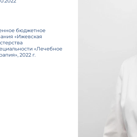
0.2022
венное бюджетное
вания «Ижевская
стерства
пециальности «Лечебное
апия», 2022 г.